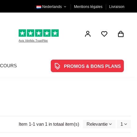
Nederlands
Mentions légales
Livraison
Avis Vérifiés TrustPilot
NCOURS
PROMOS & BONS PLANS
Item 1-1 van 1 in totaal item(s)
Relevantie
1