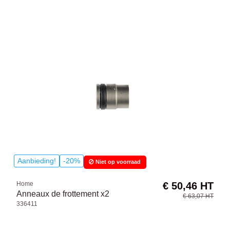
Aanbieding!
-20%
Niet op voorraad
Home
€ 50,46 HT
Anneaux de frottement x2
€ 63,07 HT
336411