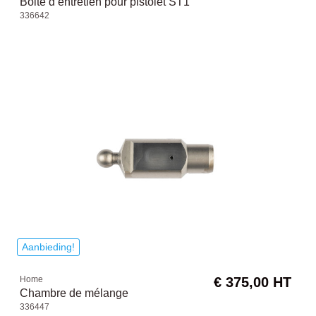
Boite d’entretien pour pistolet ST1
336642
Aanbieding!
Home
€ 375,00 HT
Chambre de mélange
336447