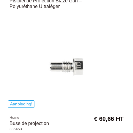
Pistolet de Projection Blaze Gun –
Polyuréthane Ultraléger
Aanbieding!
Home
€ 60,66 HT
Buse de projection
336453