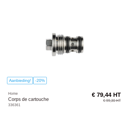
Aanbieding!
-20%
Home
€ 79,44 HT
Corps de cartouche
€ 99,30 HT
336361